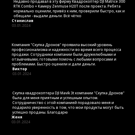
Недавно продавал в эту фирму Квадрокоптер DJI Matrice 300
RTK Combo + Камеру Zenmuse H20T после проекта. Ребята
нормально оценили, привёз к ним, проверили быстро, как и
обещали - выдали деньги. Всё чётко
Станислав
03.01.2024
Компания "Скупка Дронов" проявила высокий уровень
профессионализма и надежности во время всего процесса
продажи. Сотрудники компании были дружелюбными и
отзывчивыми, готовыми помочь с любыми вопросами и
проблемами. Быстро оценили и дали деньги.
Виктор
03.01.2024
Скупка квадрокоптера DJI Mavik 3t компании "Скупка Дронов"
была для меня приятным и успешным опытом.
Сотрудничество с этой компанией порадовало меня и
подарило уверенность в том, что мои продукты могут быть
успешно проданы. Благодарю
Женя
03.01.2024