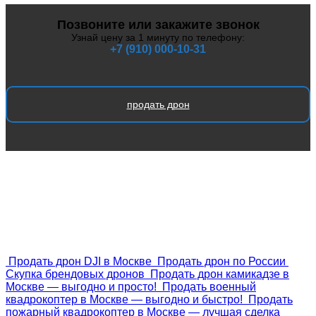
Позвоните или закажите звонок
Узнай цену за 1 минуту по телефону:
+7 (910) 000-10-31
продать дрон
Также вы можете:
Продать дрон DJI в Москве
Продать дрон по России
Скупка брендовых дронов
Продать дрон камикадзе в
Москве — выгодно и просто!
Продать военный
квадрокоптер в Москве — выгодно и быстро!
Продать
пожарный квадрокоптер в Москве — лучшая сделка