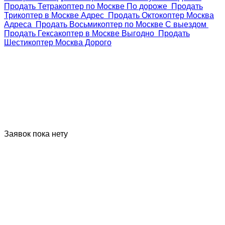
Продать Тетракоптер по Москве По дороже
Продать
Трикоптер в Москве Адрес
Продать Октокоптер Москва
Адреса
Продать Восьмикоптер по Москве С выездом
Продать Гексакоптер в Москве Выгодно
Продать
Шестикоптер Москва Дорого
Заявки на выкуп
Заявок пока нету
Где продать коптер в Гдове и получить
максимальную выгоду?
Если вы задаетесь вопросом, где продать свой коптер в Гдове и
получить максимальную выгоду, то компания "Skupka-Dronov" -