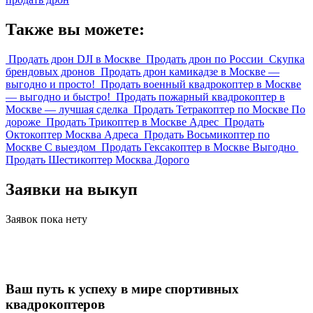
Также вы можете:
Продать дрон DJI в Москве
Продать дрон по России
Скупка
брендовых дронов
Продать дрон камикадзе в Москве —
выгодно и просто!
Продать военный квадрокоптер в Москве
— выгодно и быстро!
Продать пожарный квадрокоптер в
Москве — лучшая сделка
Продать Тетракоптер по Москве По
дороже
Продать Трикоптер в Москве Адрес
Продать
Октокоптер Москва Адреса
Продать Восьмикоптер по
Москве С выездом
Продать Гексакоптер в Москве Выгодно
Продать Шестикоптер Москва Дорого
Заявки на выкуп
Заявок пока нету
Ваш путь к успеху в мире спортивных
квадрокоптеров