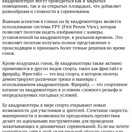
квадрокоптерах могут проводиться как в закрытых
помещениях, так и на открытых площадках, что добавляет
разнообразия и сложности в соревнования.
Важным аспектом в гонках на бу квадрокоптерах является
использование системы FPV (First Person View), которая
позволяет пилотам видеть изображение с камеры,
установленной на квадрокоптере, в реальном времени. Это
позволяет пилотам получать полное представление о
происходящем и принимать более точные решения во время
гонок.
Кроме воздушных гонок, бу квадрокоптеры также активно
применяются в других видов спорта, таких как фристайл и
фрирайд. Фристайл — это вид спорта, в котором пилоты
демонстрируют различные трюки и маневры с
использованием квадрокоптеров. Фрирайд — это спортивное
катание на квадрокоптерах в условиях сложного рельефа и
непредсказуемых погодных условий.
Бу квадрокоптеры в мире спорта открывают новые
возможности для участников и зрителей. Сочетание скорости,
маневренности и возможности преодолевать препятствия
делает их идеальными инструментами для проведения
захватывающих и динамичных соревнований. Если вы хотите
попробовать себя в этой увлекательной области спорта или