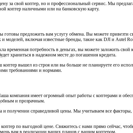
ену за свой коптер, но и профессиональный сервис. Мы предлага
вой коптер наличными или на банковскую карту.
мы готовы предложить вам услугу обмена. Вы можете привезти с
 моделей, включая известные бренды, такие как DJI и Autel Rob
икла временная потребность в деньгах, вы можете заложить свой
будет храниться в надежном месте до погашения кредита.
 коптер вышел из строя или вы больше не планируете его испол
кими требованиями и нормами.
Наша компания имеет огромный опыт работы с коптерами и обес
добным и прозрачным.
а и получении справедливой цены. Мы учитываем все факторы, в
 коптер по выгодной цене. Свяжитесь с нами прямо сейчас, чтоб
омочь вам в реализации ваших планов с вашим коптером.