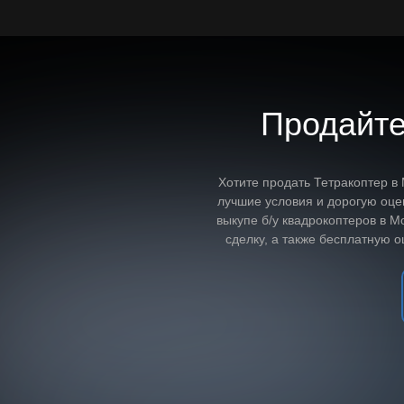
Продайте
Хотите продать Тетракоптер в
лучшие условия и дорогую оце
выкупе б/у квадрокоптеров в 
сделку, а также бесплатную 