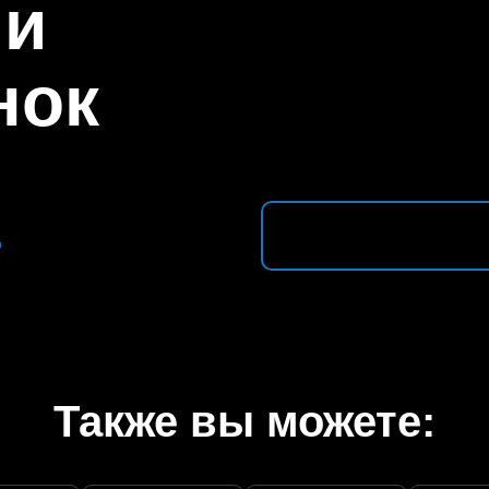
ли
нок
1
Также вы можете: