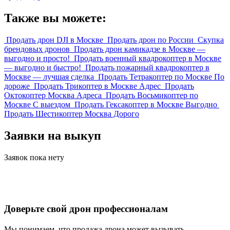
Также вы можете:
Продать дрон DJI в Москве
Продать дрон по России
Скупка
брендовых дронов
Продать дрон камикадзе в Москве —
выгодно и просто!
Продать военный квадрокоптер в Москве
— выгодно и быстро!
Продать пожарный квадрокоптер в
Москве — лучшая сделка
Продать Тетракоптер по Москве По
дороже
Продать Трикоптер в Москве Адрес
Продать
Октокоптер Москва Адреса
Продать Восьмикоптер по
Москве С выездом
Продать Гексакоптер в Москве Выгодно
Продать Шестикоптер Москва Дорого
Заявки на выкуп
Заявок пока нету
Доверьте свой дрон профессионалам
Мы понимаем, что продажа дрона может вызывать