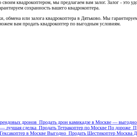
о своим квадрокоптером, мы предлагаем вам залог. Залог - это у
арантируем сохранность вашего квадрокоптера.
, обмена или залога квадрокоптера в Дятьково. Мы гарантируе
можем вам продать квадрокоптер по выгодным условиям.
брендовых дронов
Продать дрон камикадзе в Москве — выгодно 
 — лучшая сделка
Продать Тетракоптер по Москве По дороже
П
Гексакоптер в Москве Выгодно
Продать Шестикоптер Москва Д