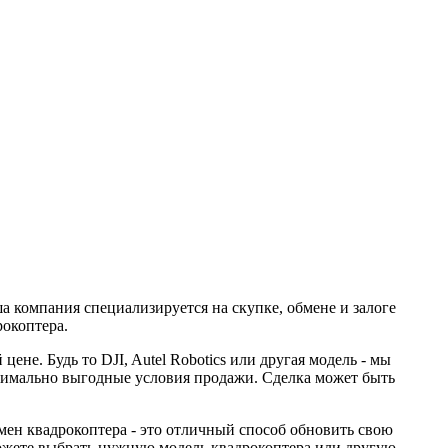
а компания специализируется на скупке, обмене и залоге
окоптера.
не. Будь то DJI, Autel Robotics или другая модель - мы
симально выгодные условия продажи. Сделка может быть
мен квадрокоптера - это отличный способ обновить свою
можете выбрать нужную модель квадрокоптера или другую