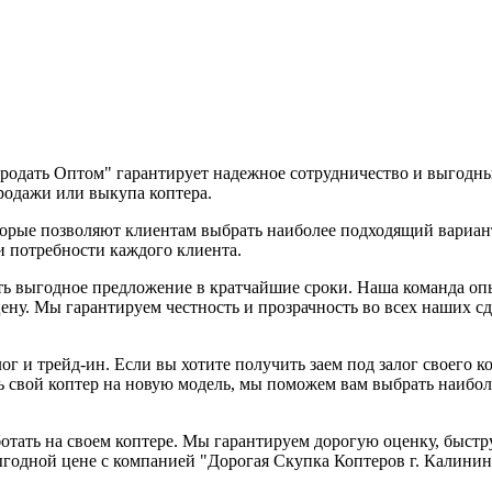
родать Оптом" гарантирует надежное сотрудничество и выгодны
родажи или выкупа коптера.
торые позволяют клиентам выбрать наиболее подходящий вариан
и потребности каждого клиента.
ть выгодное предложение в кратчайшие сроки. Наша команда о
ну. Мы гарантируем честность и прозрачность во всех наших сд
ог и трейд-ин. Если вы хотите получить заем под залог своего 
ть свой коптер на новую модель, мы поможем вам выбрать наиб
аботать на своем коптере. Мы гарантируем дорогую оценку, быс
ыгодной цене с компанией "Дорогая Скупка Коптеров г. Калини