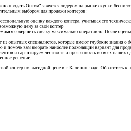
но продать Оптом" является лидером на рынке скупки беспилот
тительным выбором для продажи коптеров:
ессиональную оценку каждого коптера, учитывая его техническ
возможную цену за свой коптер.
емимся совершить сделку максимально оперативно. После оценк
ит из опытных специалистов, которые имеют глубокие знания о 
ию и помочь вам выбрать наиболее подходящий вариант для прод
иентов и гарантируем честность и прозрачность во всех наших 
шенное решение.
ой коптер по выгодной цене в г. Калининграде. Обратитесь к на