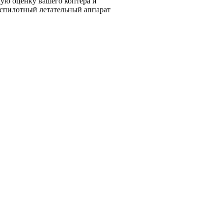
ую оценку вашего коптера и
еспилотный летательный аппарат