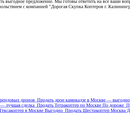
чить выгодное предложение. Мы готовы ответить на все ваши в
довольствием с компанией "Дорогая Скупка Коптеров г. Калинин
брендовых дронов
Продать дрон камикадзе в Москве — выгодно 
 — лучшая сделка
Продать Тетракоптер по Москве По дороже
П
Гексакоптер в Москве Выгодно
Продать Шестикоптер Москва Д