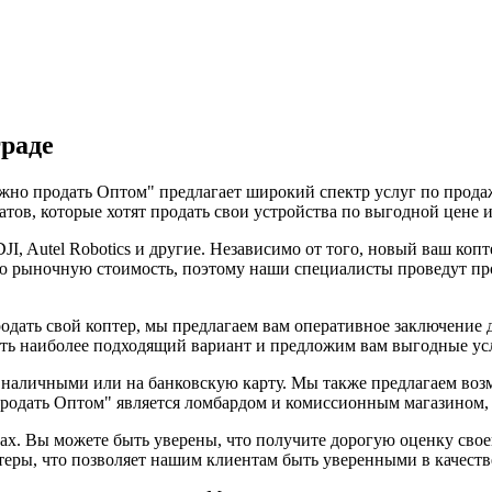
граде
но продать Оптом" предлагает широкий спектр услуг по продаж
тов, которые хотят продать свои устройства по выгодной цене 
, Autel Robotics и другие. Независимо от того, новый ваш копт
ю рыночную стоимость, поэтому наши специалисты проведут пр
одать свой коптер, мы предлагаем вам оперативное заключение 
ать наиболее подходящий вариант и предложим вам выгодные ус
наличными или на банковскую карту. Мы также предлагаем возмо
одать Оптом" является ломбардом и комиссионным магазином, гд
ках. Вы можете быть уверены, что получите дорогую оценку сво
еры, что позволяет нашим клиентам быть уверенными в качеств