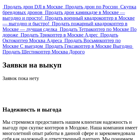
Продать дрон DJI в Москве
Продать дрон по России
Скупка
брендовых дронов
Продать дрон камикадзе в Москве —
выгодно и просто!
Продать военный квадрокоптер в Москве
— выгодно и быстро!
Продать пожарный квадрокоптер в
Москве — лучшая сделка
Продать Тетракоптер по Москве По
дороже
Продать Трикоптер в Москве Адрес
Продать
Октокоптер Москва Адреса
Продать Восьмикоптер по
Москве С выездом
Продать Гексакоптер в Москве Выгодно
Продать Шестикоптер Москва Дорого
Заявки на выкуп
Заявок пока нету
Надежность и выгода
Мы стремимся предоставить нашим клиентам надежность и
выгоду при скупке коптеров в Моздоке. Наша компания имеет
многолетний опыт работы в данной сфере и зарекомендовала
себя как надежный и ответственный партнер. Мы понимаем,