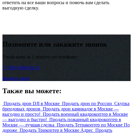
ответить на все ваши вопросы и помочь вам сделать
выгодную сделку.
Позвоните или закажите звонок
Узнай цену за 1 минуту по телефону:
+7 (910) 000-10-31
продать дрон
Также вы можете:
Продать дрон DJI в Москве
Продать дрон по России
Скупка
брендовых дронов
Продать дрон камикадзе в Москве —
выгодно и просто!
Продать военный квадрокоптер в Москве
— выгодно и быстро!
Продать пожарный квадрокоптер в
Москве — лучшая сделка
Продать Тетракоптер по Москве По
дороже
Продать Трикоптер в Москве Адрес
Продать