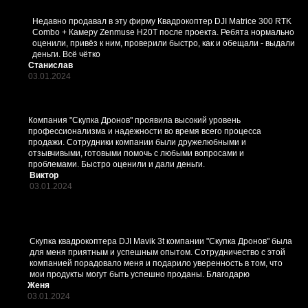
Недавно продавал в эту фирму Квадрокоптер DJI Matrice 300 RTK
Combo + Камеру Zenmuse H20T после проекта. Ребята нормально
оценили, привёз к ним, проверили быстро, как и обещали - выдали
деньги. Всё чётко
Станислав
03.01.2024
Компания "Скупка Дронов" проявила высокий уровень
профессионализма и надежности во время всего процесса
продажи. Сотрудники компании были дружелюбными и
отзывчивыми, готовыми помочь с любыми вопросами и
проблемами. Быстро оценили и дали деньги.
Виктор
03.01.2024
Скупка квадрокоптера DJI Mavik 3t компании "Скупка Дронов" была
для меня приятным и успешным опытом. Сотрудничество с этой
компанией порадовало меня и подарило уверенность в том, что
мои продукты могут быть успешно проданы. Благодарю
Женя
03.01.2024