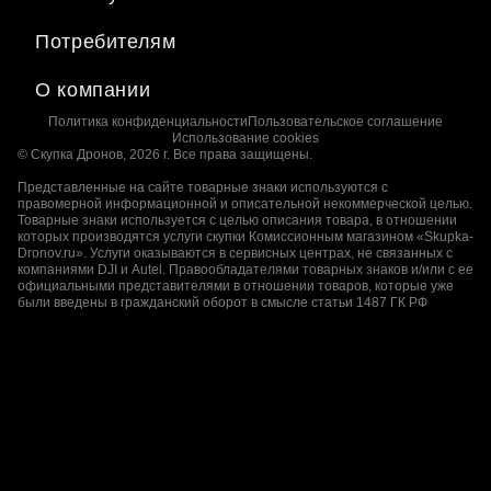
Потребителям
О компании
Политика конфиденциальности
Пользовательское соглашение
Заполните
Использование cookies
©️ Скупка Дронов, 2026 г. Все права защищены.
форму заявки
. . .
Представленные на сайте товарные знаки используются с
правомерной информационной и описательной некоммерческой целью.
и мы ответим вам в течении
Товарные знаки используется с целью описания товара, в отношении
нескольких минут
которых производятся услуги скупки Комиссионным магазином «Skupka-
Dronov.ru». Услуги оказываются в сервисных центрах, не связанных с
компаниями DJI и Autel. Правообладателями товарных знаков и/или с ее
официальными представителями в отношении товаров, которые уже
были введены в гражданский оборот в смысле статьи 1487 ГК РФ
Загрузите фото или видео
+
Добавьте E-Mail (по желанию
Где продолжить диалог
WhatsApp