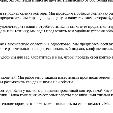
еры, октокоптеры и многие другие. Независимо от состояния ва
ся выгодная оценка коптера. Мы проводим профессиональную оц
м предложить вам справедливую цену за вашу технику, которая б
 удовлетворить ваши потребности. Если вы хотите продать копт
ель или технику, мы рады предложить вам удобные условия обме
ючая Московскую область и Подмосковье. Мы предлагаем беспла
жете рассчитывать на профессиональный подход, конфиденциаль
 удобным для вас. Обратитесь к нам, чтобы продать свой копте
оделей. Мы работаем с такими известными производителями, как 
 рассмотреть его для выкупа или обмена.
птера. Если у вас есть специализированный коптер, такой как 
лки. Наша компания имеет опыт работы с различными типами ко
епловизором, это также может повлиять на его стоимость. Мы г