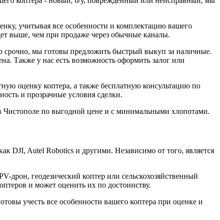
шего коптера - новый, б/у, поврежденный или неисправный, мы
енку, учитывая все особенности и комплектацию вашего
удет выше, чем при продаже через обычные каналы.
ер срочно, мы готовы предложить быстрый выкуп за наличные.
на. Также у нас есть возможность оформить залог или
тную оценку коптера, а также бесплатную консультацию по
ность и прозрачные условия сделки.
р в Чистополе по выгодной цене и с минимальными хлопотами.
DJI, Autel Robotics и другими. Независимо от того, является
FPV-дрон, геодезический коптер или сельскохозяйственный
птеров и может оценить их по достоинству.
отовы учесть все особенности вашего коптера при оценке и