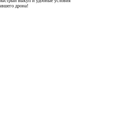
быстрый выкуп и удобные условия
ывшего дрона!