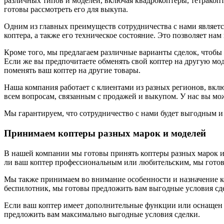
различных типов и моделей, включая квадрокоптеры, тетракопт
готовы рассмотреть его для выкупа.
Одним из главных преимуществ сотрудничества с нами являет
коптера, а также его техническое состояние. Это позволяет на
Кроме того, мы предлагаем различные варианты сделок, чтобы
Если же вы предпочитаете обменять свой коптер на другую мод
поменять ваш коптер на другие товары.
Наша компания работает с клиентами из разных регионов, вкл
всем вопросам, связанным с продажей и выкупом. У нас вы мо
Мы гарантируем, что сотрудничество с нами будет выгодным и
Принимаем коптеры разных марок и моделей
В нашей компании мы готовы принять коптеры разных марок и м
ли ваш коптер профессиональным или любительским, мы готовы
Мы также принимаем во внимание особенности и назначение ко
беспилотник, мы готовы предложить вам выгодные условия сде
Если ваш коптер имеет дополнительные функции или оснащен т
предложить вам максимально выгодные условия сделки.