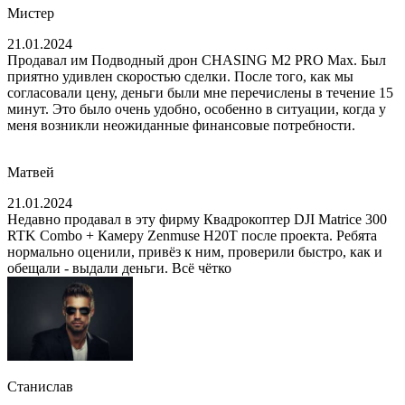
Мистер
опыт в сфере скупки дронов и мы знаем, как сделать процесс
продажи максимально удобным и выгодным для вас.
21.01.2024
Продавал им Подводный дрон CHASING M2 PRO Max. Был
Мы ценим каждого клиента и готовы предложить вам
приятно удивлен скоростью сделки. После того, как мы
высокий уровень сервиса и индивидуальный подход. Наша
согласовали цену, деньги были мне перечислены в течение 15
команда профессионалов всегда готова ответить на все ваши
минут. Это было очень удобно, особенно в ситуации, когда у
вопросы и помочь вам сделать правильное решение.
меня возникли неожиданные финансовые потребности.
Если вы хотите продать свой квадрокоптер в Майкопе,
обратитесь к нам. Мы гарантируем выгодные условия,
Матвей
быструю и надежную сделку, а также положительный опыт
сотрудничества.
21.01.2024
Недавно продавал в эту фирму Квадрокоптер DJI Matrice 300
Не теряйте время и деньги на поиск покупателя или
RTK Combo + Камеру Zenmuse H20T после проекта. Ребята
торговлю. Обратитесь к нам и получите максимально
нормально оценили, привёз к ним, проверили быстро, как и
выгодные условия для продажи вашего квадрокоптера в
обещали - выдали деньги. Всё чётко
Майкопе. Мы готовы помочь вам получить деньги быстро и
без лишних хлопот!
Станислав