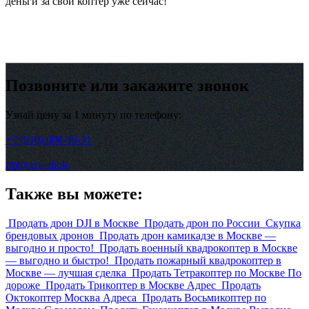
деньги за свой коптер уже сейчас!
Позвоните или закажите звонок
Узнай цену за 1 минуту по телефону:
+7 (910) 000-10-31
продать дрон
Также вы можете:
Продать дрон DJI в Москве
Продать дрон по России
Скупка
брендовых дронов
Продать дрон камикадзе в Москве —
выгодно и просто!
Продать военный квадрокоптер в Москве
— выгодно и быстро!
Продать пожарный квадрокоптер в
Москве — лучшая сделка
Продать Тетракоптер по Москве По
дороже
Продать Трикоптер в Москве Адрес
Продать
Октокоптер Москва Адреса
Продать Восьмикоптер по