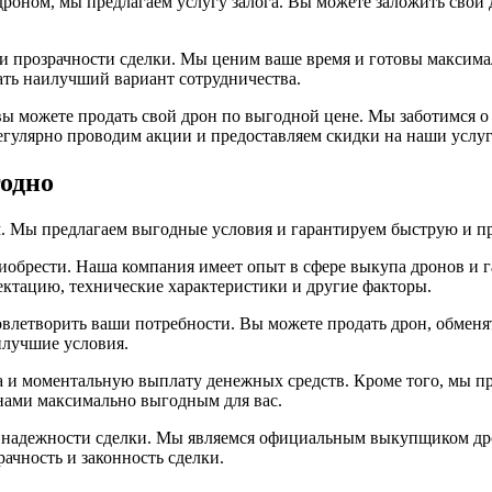
роном, мы предлагаем услугу залога. Вы можете заложить свой д
 и прозрачности сделки. Мы ценим ваше время и готовы максим
ать наилучший вариант сотрудничества.
вы можете продать свой дрон по выгодной цене. Мы заботимся о
егулярно проводим акции и предоставляем скидки на наши услуг
годно
ам. Мы предлагаем выгодные условия и гарантируем быструю и п
приобрести. Наша компания имеет опыт в сфере выкупа дронов и
лектацию, технические характеристики и другие факторы.
влетворить ваши потребности. Вы можете продать дрон, обменят
илучшие условия.
 и моментальную выплату денежных средств. Кроме того, мы пр
 нами максимально выгодным для вас.
и надежности сделки. Мы являемся официальным выкупщиком др
ачность и законность сделки.