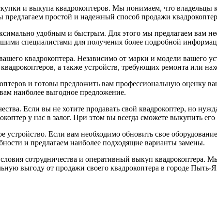
купки и выкупа квадрокоптеров. Мы понимаем, что владельцы кв
ы предлагаем простой и надежный способ продажи квадрокоптер
ксимально удобным и быстрым. Для этого мы предлагаем вам не
нашими специалистами для получения более подробной информац
ашего квадрокоптера. Независимо от марки и модели вашего ус
квадрокоптеров, а также устройств, требующих ремонта или нах
птеров и готовы предложить вам профессиональную оценку ваш
 вам наиболее выгодное предложение.
ства. Если вы не хотите продавать свой квадрокоптер, но нужда
коптер у нас в залог. При этом вы всегда сможете выкупить ег
ое устройство. Если вам необходимо обновить свое оборудование
ности и предлагаем наиболее подходящие варианты замены.
условия сотрудничества и оперативный выкуп квадрокоптера. М
льную выгоду от продажи своего квадрокоптера в городе Пыть-Я