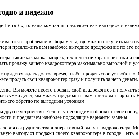
годно и надежно
оде Пыть-Ях, то наша компания предлагает вам выгодное и наде
лкиваются с проблемой выбора места, где можно получить макс
тер и предложить вам наиболее выгодное предложение по его п
ра, такие как марка, модель, технические характеристики и со
лать продажу вашего квадрокоптера максимально выгодной и удо
 придется ждать долгое время, чтобы продать свое устройство.
е продать свой квадрокоптер сразу и получить за него деньги.
ества. Вы можете просто продать свой квадрокоптер и получить 
ая сумма денег, мы можем предложить вам залоговый вариант. 
пить его обратно по выгодным условиям.
а другое устройство. Если вам необходимо обновить свое обору
ости и предлагаем наиболее подходящие варианты замены.
условия сотрудничества и оперативный выкуп квадрокоптера. М
льную выгоду от продажи своего квадрокоптера в городе Пыть-Я