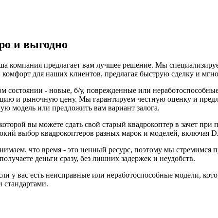
ро и выгодно
аша компания предлагает вам лучшее решение. Мы специализиру
и комфорт для наших клиентов, предлагая быструю сделку и мгн
м состоянии - новые, б/у, поврежденные или неработоспособны
тацию и рыночную цену. Мы гарантируем честную оценку и предл
ую модель или предложить вам вариант залога.
 которой вы можете сдать свой старый квадрокоптер в зачет при
кий выбор квадрокоптеров разных марок и моделей, включая DJI
имаем, что время - это ценный ресурс, поэтому мы стремимся 
олучаете деньги сразу, без лишних задержек и неудобств.
сли у вас есть неисправные или неработоспособные модели, ко
и стандартами.