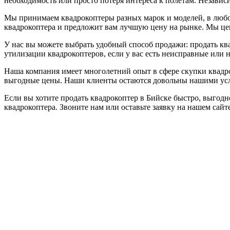
необходимость или просто потеря интереса к полетам. Незави
Мы принимаем квадрокоптеры разных марок и моделей, в любо
квадрокоптера и предложит вам лучшую цену на рынке. Мы це
У нас вы можете выбрать удобный способ продажи: продать ква
утилизации квадрокоптеров, если у вас есть неисправные или 
Наша компания имеет многолетний опыт в сфере скупки квадро
выгодные цены. Наши клиенты остаются довольны нашими усл
Если вы хотите продать квадрокоптер в Бийске быстро, выгодн
квадрокоптера. Звоните нам или оставьте заявку на нашем сайт