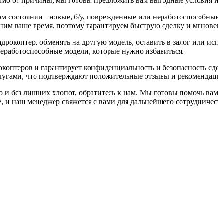
симо от причины, мы готовы предложить вам выгодные условия и
м состоянии - новые, б/у, поврежденные или неработоспособны
ним ваше время, поэтому гарантируем быструю сделку и мгнове
дрокоптер, обменять на другую модель, оставить в залог или ис
неработоспособные модели, которые нужно избавиться.
коптеров и гарантирует конфиденциальность и безопасность сд
угами, что подтверждают положительные отзывы и рекомендац
о и без лишних хлопот, обратитесь к нам. Мы готовы помочь ва
е, и наш менеджер свяжется с вами для дальнейшего сотрудничес