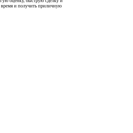
гую оценку, быструю сделку и
ь время и получить приличную