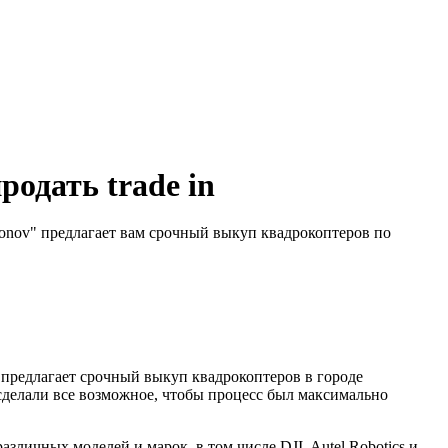
одать trade in
onov" предлагает вам срочный выкуп квадрокоптеров по
" предлагает срочный выкуп квадрокоптеров в городе
сделали все возможное, чтобы процесс был максимально
личных моделей и марок, в том числе DJI, Autel Robotics и