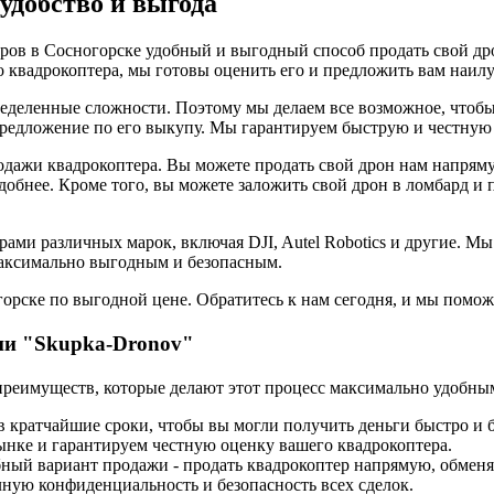
удобство и выгода
еров в Сосногорске удобный и выгодный способ продать свой др
 квадрокоптера, мы готовы оценить его и предложить вам наил
еделенные сложности. Поэтому мы делаем все возможное, чтобы
предложение по его выкупу. Мы гарантируем быструю и честную 
одажи квадрокоптера. Вы можете продать свой дрон нам напрям
добнее. Кроме того, вы можете заложить свой дрон в ломбард и 
ми различных марок, включая DJI, Autel Robotics и другие. М
 максимально выгодным и безопасным.
орске по выгодной цене. Обратитесь к нам сегодня, и мы поможе
ии "Skupka-Dronov"
преимуществ, которые делают этот процесс максимально удобны
 кратчайшие сроки, чтобы вы могли получить деньги быстро и 
нке и гарантируем честную оценку вашего квадрокоптера.
бный вариант продажи - продать квадрокоптер напрямую, обменят
ную конфиденциальность и безопасность всех сделок.