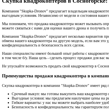
Скупка квадрокоптеров в Сосногорске: 
Компания "Skupka-Dronov" предлагает владельцам квадрокопт
выгодным условиям. Независимо от модели и состояния вашего
Мы понимаем, что продажа квадрокоптера может вызывать опр
можете связаться с нами для оценки вашего дрона и получить 
Компания "Skupka-Dronov" предлагает несколько вариантов пр
обмена вашего квадрокоптера на другую модель, если вам это у
конфиденциальность и безопасность всех сделок.
Наши специалисты имеют большой опыт работы с квадрокоптера
в том числе б/у. Наша цель - сделать процесс продажи для вас
Не упускайте возможность продать свой квадрокоптер в Сосног
Преимущества продажи квадрокоптера в компан
Скупка квадрокоптера в компании "Skupka-Dronov" имеет ряд 
Срочный выкуп: мы готовы выкупить ваш квадрокоптер в
Выгодные условия: мы предлагаем наилучшие цены на ры
Гибкие варианты: у нас вы можете выбрать наиболее удо
Безопасность и конфиденциальность: мы гарантируем пол