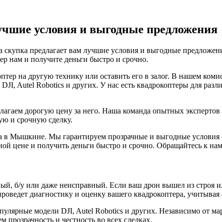
чшие условия и выгодные предложения
а скупка предлагает вам лучшие условия и выгодные предложен
ер нам и получите деньги быстро и срочно.
птер на другую технику или оставить его в залог. В нашем ко
DJI, Autel Robotics и других. У нас есть квадрокоптеры для ра
агаем дорогую цену за него. Наша команда опытных экспертов 
ую и срочную сделку.
а в Мышкине. Мы гарантируем прозрачные и выгодные условия сд
ой цене и получить деньги быстро и срочно. Обращайтесь к нам
й, б/у или даже неисправный. Если ваш дрон вышел из строя ил
оведет диагностику и оценку вашего квадрокоптера, учитывая 
лярные модели DJI, Autel Robotics и других. Независимо от ма
 прозрачность и честность во всех сделках.