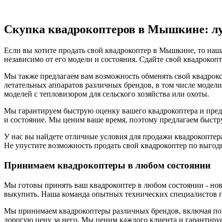
Скупка квадрокоптеров в Мышкине: лу
Если вы хотите продать свой квадрокоптер в Мышкине, то наш
независимо от его модели и состояния. Сдайте свой квадрокопт
Мы также предлагаем вам возможность обменять свой квадроко
летательных аппаратов различных брендов, в том числе модели 
моделей с тепловизором для сельского хозяйства или охоты.
Мы гарантируем быструю оценку вашего квадрокоптера и предл
и состояние. Мы ценим ваше время, поэтому предлагаем быстр
У нас вы найдете отличные условия для продажи квадрокоптер
Не упустите возможность продать свой квадрокоптер по выгодн
Принимаем квадрокоптеры в любом состоянии
Мы готовы принять ваш квадрокоптер в любом состоянии - новы
выкупить. Наша команда опытных технических специалистов пр
Мы принимаем квадрокоптеры различных брендов, включая попу
дорогую цену за него. Мы ценим каждого клиента и гарантируем